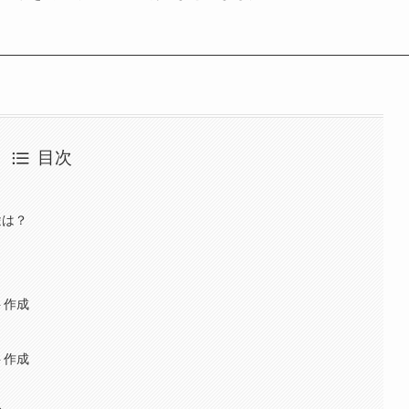
目次
途は？
ト作成
ト作成