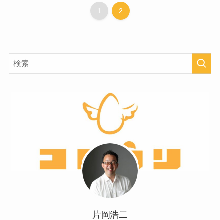
1
2
片岡浩二