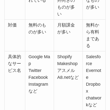
れている
外向きの
なもの
ものが多
が多い
い
対価
無料のも
月額課金
無料か
のが多い
が多い
ら有料
まであ
る
具体的
Google Ma
Shopify
Salesfo
なサー
p
Makeshop
rce
ビス名
Twitter
アスメル
Evernot
Facebook
A8.netなど
e
Instagram
Dropbo
など
x
chatwor
kなど