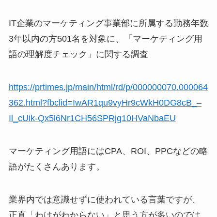
IT企業のマーケティング事業部に所属する勤務年数
3年以内の方501名を対象に、「マーケティング用
語の理解度チェック」に関する調査
https://prtimes.jp/main/html/rd/p/000000070.000064
362.html?fbclid=IwAR1qu9vyHr9cWkH0DG8cB_–
Il_cUik-Qx5l6Nr1CH56SPRjg10HVaNbaEU
マーケティング用語にはCPA、ROI、PPCなどの略
語がたくさんあります。
業界内では意識せずに使われている言葉ですが、
正直「わけがわからない」と思う方が多いのでは