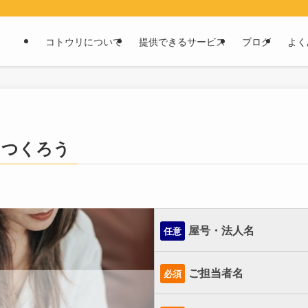
コトウリについて
提供できるサービス
ブログ
よく
をつくろう
屋号・法人名
任意
ご担当者名
必須